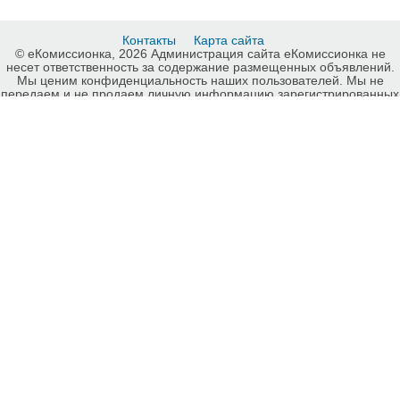
Контакты
Карта сайта
© еКомиссионка, 2026 Администрация сайта еКомиссионка не
несет ответственность за содержание размещенных объявлений.
Мы ценим конфиденциальность наших пользователей. Мы не
передаем и не продаем личную информацию зарегистрированных
пользователей еКомиссионка третьм лицам. Мы не отвечаем за
правила конфиденциальности сайтов на которые ссылается
еКомиссионка. На некоторых страницах нашего сайта
представлена реклама Google Adsense Advertising Network. Чтобы
узнать подробней о правилах конфиденциальности Google
нажмите тут
.
Изоляционные материалы, Луганск, карта сайта еКомиссионка.
-ukrainian