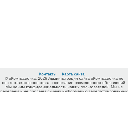
Контакты
Карта сайта
© еКомиссионка, 2026 Администрация сайта еКомиссионка не
несет ответственность за содержание размещенных объявлений.
Мы ценим конфиденциальность наших пользователей. Мы не
передаем и не продаем личную информацию зарегистрированных
пользователей еКомиссионка третьм лицам. Мы не отвечаем за
правила конфиденциальности сайтов на которые ссылается
еКомиссионка. На некоторых страницах нашего сайта
представлена реклама Google Adsense Advertising Network. Чтобы
узнать подробней о правилах конфиденциальности Google
нажмите тут
.
Грузовики, автобусы, Луганск, карта сайта еКомиссионка.