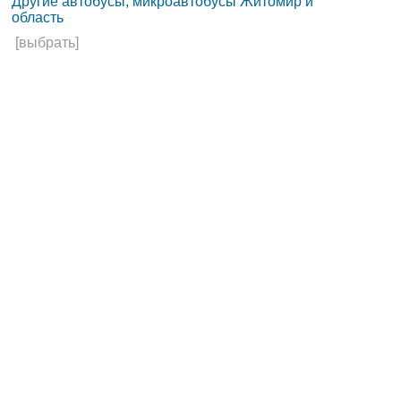
Другие автобусы, микроавтобусы Житомир и
область
[выбрать]