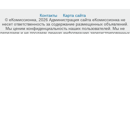
Контакты
Карта сайта
© еКомиссионка, 2026 Администрация сайта еКомиссионка не
несет ответственность за содержание размещенных объявлений.
Мы ценим конфиденциальность наших пользователей. Мы не
передаем и не продаем личную информацию зарегистрированных
пользователей еКомиссионка третьм лицам. Мы не отвечаем за
правила конфиденциальности сайтов на которые ссылается
еКомиссионка. На некоторых страницах нашего сайта
представлена реклама Google Adsense Advertising Network. Чтобы
узнать подробней о правилах конфиденциальности Google
нажмите тут
.
Другие автобусы, микроавтобусы, Луганск, карта сайта
еКомиссионка.
-ukrainian