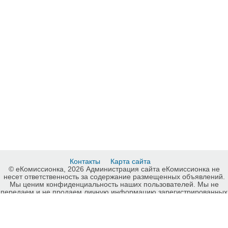
Контакты
Карта сайта
© еКомиссионка, 2026 Администрация сайта еКомиссионка не
несет ответственность за содержание размещенных объявлений.
Мы ценим конфиденциальность наших пользователей. Мы не
передаем и не продаем личную информацию зарегистрированных
пользователей еКомиссионка третьм лицам. Мы не отвечаем за
правила конфиденциальности сайтов на которые ссылается
еКомиссионка. На некоторых страницах нашего сайта
представлена реклама Google Adsense Advertising Network. Чтобы