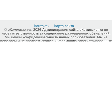
Контакты
Карта сайта
© еКомиссионка, 2026 Администрация сайта еКомиссионка не
несет ответственность за содержание размещенных объявлений.
Мы ценим конфиденциальность наших пользователей. Мы не
передаем и не продаем личную информацию зарегистрированных
пользователей еКомиссионка третьм лицам. Мы не отвечаем за
правила конфиденциальности сайтов на которые ссылается
еКомиссионка. На некоторых страницах нашего сайта
представлена реклама Google Adsense Advertising Network. Чтобы
узнать подробней о правилах конфиденциальности Google
нажмите тут
.
Интернет-комиссионка Уход за телом Луганск. Бесплатные
объявления Уход за телом Луганск. Продажа Уход за телом
Луганск, купить Уход за телом Луганск, куплю б/у, продам б/у
Луганск, бесплатные объявления Луганск, еКомиссионка .
-ukrainian