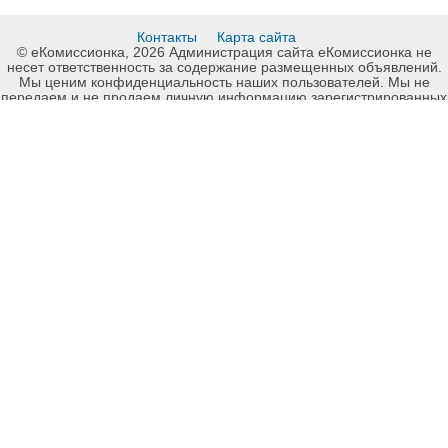
Контакты
Карта сайта
© еКомиссионка, 2026 Администрация сайта еКомиссионка не
несет ответственность за содержание размещенных объявлений.
Мы ценим конфиденциальность наших пользователей. Мы не
передаем и не продаем личную информацию зарегистрированных
пользователей еКомиссионка третьм лицам. Мы не отвечаем за
правила конфиденциальности сайтов на которые ссылается
еКомиссионка. На некоторых страницах нашего сайта
представлена реклама Google Adsense Advertising Network. Чтобы
узнать подробней о правилах конфиденциальности Google
нажмите тут
.
Детали объявления Продам: лазерный эпилятор Рио - Купить:
лазерный эпилятор Рио, Луганск - Продажа: Уход за телом Луганск
- 62443.
-ukrainian