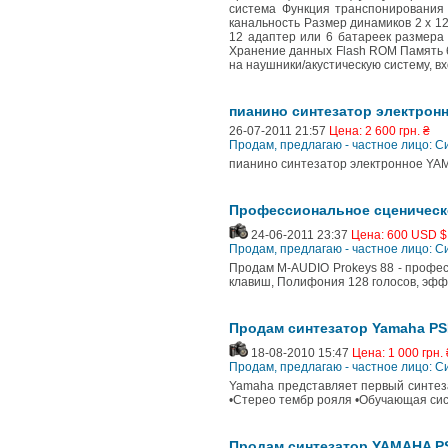
система Функция транспонирования 
канальность Размер динамиков 2 х 12
12 адаптер или 6 батареек размера 
Хранение данных Flash ROM Память 6
на наушники/акустическую систему, в
пианино синтезатор электрон
26-07-2011 21:57
Цена: 2 600 грн. ₴
Продам, предлагаю - частное лицо: 
пианино синтезатор электронное YAM
Профессиональное сценическ
24-06-2011 23:37
Цена: 600 USD $
Продам, предлагаю - частное лицо: 
Продам M-AUDIO Prokeys 88 - профес
клавиш, Полифония 128 голосов, эффе
Продам синтезатор Yamaha P
18-08-2010 15:47
Цена: 1 000 грн. 
Продам, предлагаю - частное лицо: 
Yamaha представляет первый синтеза
•Стерео тембр рояля •Обучающая сис
Продам синтезатор YAMAHA P