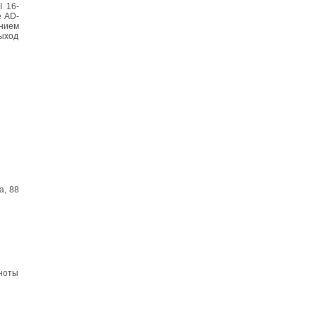
I 16-
е AD-
ением
выход
а, 88
 ноты