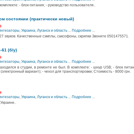
омплекте: - блок питания; - руководство пользователя..
ом состоянии (практически новый)
₴
Синтезаторы
,
Украина, Луганск и область
...
Подробнее
...
7 звуков. Качественные сэмплы, саксофоны, скрипки Звоните 0501475571.
61 (б/у)
₴
Синтезаторы
,
Украина, Луганск и область
...
Подробнее
...
ходился в студии, в ремонте не был. В комплекте: - шнур USB; - блок питан
(электронный вариант); - чехол для транспортировки; Стоимость - 8000 грн.
₴
Синтезаторы
,
Украина, Луганск и область
...
Подробнее
...
Украине..