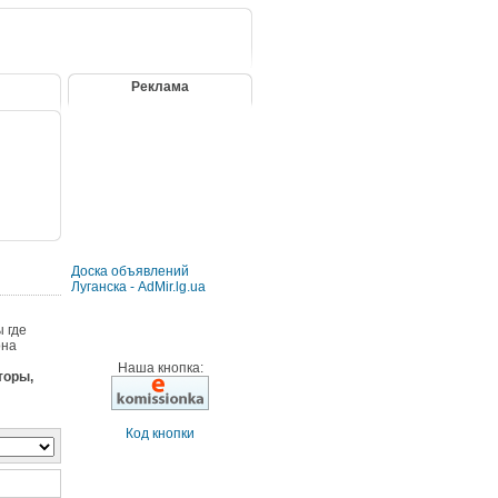
Реклама
Доска объявлений
Луганска - AdMir.lg.ua
 где
она
Наша кнопка:
торы,
Код кнопки