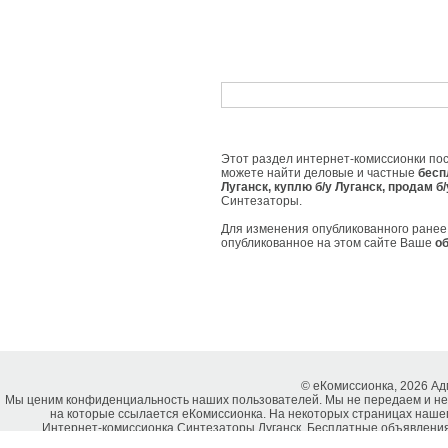
Этот раздел интернет-комиссионки пос
можете найти деловые и частные
бесп
Луганск, куплю б/у Луганск, продам 
Синтезаторы.
Для изменения опубликованного ране
опубликованное на этом сайте Ваше
о
© еКомиссионка, 2026 А
Мы ценим конфиденциальность наших пользователей. Мы не передаем и не
на которые ссылается еКомиссионка. На некоторых страницах нашег
Интернет-комиссионка Синтезаторы Луганск. Бесплатные объявления С