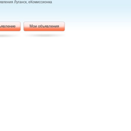
явления Луганск, еКомиссионка
ъявление
Мои объявления