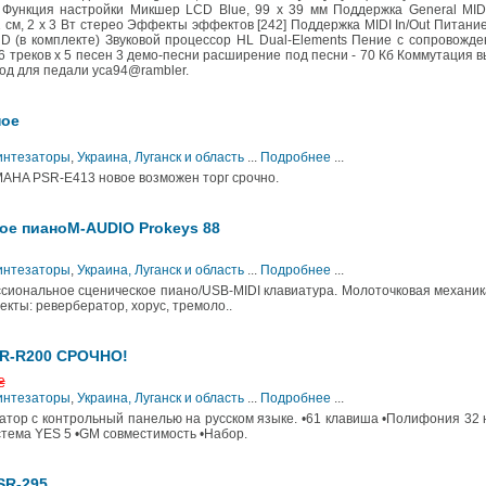
Функция настройки Микшер LCD Blue, 99 х 39 мм Поддержка General MID
 см, 2 х 3 Вт стерео Эффекты эффектов [242] Поддержка MIDI In/Out Питани
D (в комплекте) Звуковой процессор HL Dual-Elements Пение с сопровожд
 треков х 5 песен 3 демо-песни расширение под песни - 70 Кб Коммутация 
ход для педали yca94@rambler.
ное
Синтезаторы
,
Украина, Луганск и область
...
Подробнее
...
AHA PSR-E413 новое возможен торг срочно.
ое пианоM-AUDIO Prokeys 88
Синтезаторы
,
Украина, Луганск и область
...
Подробнее
...
сиональное сценическое пиано/USB-MIDI клавиатура. Молоточковая механик
кты: ревербератор, хорус, тремоло..
SR-R200 СРОЧНО!
₴
Синтезаторы
,
Украина, Луганск и область
...
Подробнее
...
тор с контрольный панелью на русском языке. •61 клавиша •Полифония 32
тема YES 5 •GM совместимость •Набор.
SR-295