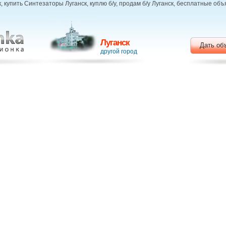
 купить Синтезаторы Луганск, куплю б/у, продам б/у Луганск, бесплатные объ
Луганск
Дать об
другой город