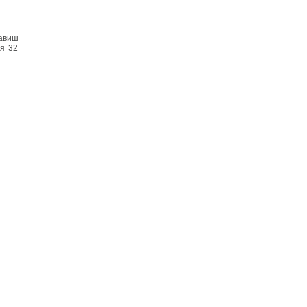
авиш
я 32