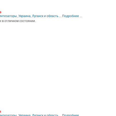
₴
Синтезаторы
,
Украина, Луганск и область
...
Подробнее
...
 в отличном состоянии.
₴
Синтезаторы
,
Украина, Луганск и область
...
Подробнее
...