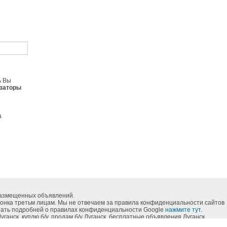
ь Вы
езаторы
а
размещенных объявлений.
нка третьм лицам. Мы не отвечаем за правила конфиденциальности сайтов
знать подробней о правилах конфиденциальности Google
нажмите тут
.
нск, куплю б/у, продам б/у Луганск, бесплатные объявления Луганск,