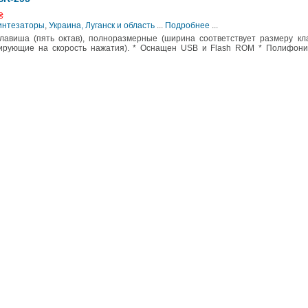
₴
Синтезаторы
,
Украина, Луганск и область
...
Подробнее
...
лавиша (пять октав), полноразмерные (ширина соответствует размеру кл
агирующие на скорость нажатия). * Оснащен USB и Flash ROM * Полифони