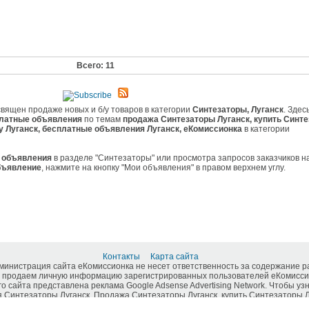
Всего: 11
вящен продаже новых и б/у товаров в категории
Синтезаторы, Луганск
. Здес
латные объявления
по темам
продажа Синтезаторы Луганск, купить Синт
б/у Луганск, бесплатные объявления Луганск, еКомиссионка
в категории
е
объявления
в разделе "Синтезаторы" или просмотра запросов заказчиков н
бъявление
, нажмите на кнопку "Мои объявления" в правом верхнем углу.
Контакты
Карта сайта
дминистрация сайта еКомиссионка не несет ответственность за содержание 
 продаем личную информацию зарегистрированных пользователей еКомиссио
о сайта представлена реклама Google Adsense Advertising Network. Чтобы у
интезаторы Луганск. Продажа Синтезаторы Луганск, купить Синтезаторы Луга
еКомиссионка .