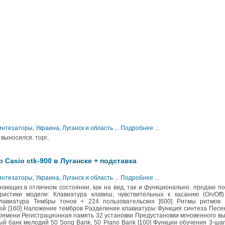
Синтезаторы
,
Украина, Луганск и область
...
Подробнее
...
выносился. торг..
 Casio ctk-900 в Луганске + подставка
Синтезаторы
,
Украина, Луганск и область
...
Подробнее
...
ающих.в отличном состоянии, как на вид, так и функционально. продаю п
истики модели: Клавиатура клавиш, чувствительных к касанию (On/Off)
лавиатура Тембры тонов + 224 пользовательских [600] Ритмы ритмов [
ей [160] Наложение тембров Разделение клавиатуры Функция синтеза Пес
времени Регистрационная память 32 установки Предустановки мгновенного в
ый банк мелодий 50 Song Bank, 50 Piano Bank [100] Функции обучения 3-ша