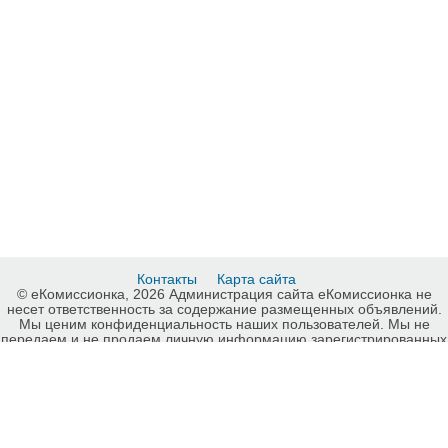
Контакты
Карта сайта
© еКомиссионка, 2026 Администрация сайта еКомиссионка не
несет ответственность за содержание размещенных объявлений.
Мы ценим конфиденциальность наших пользователей. Мы не
передаем и не продаем личную информацию зарегистрированных
пользователей еКомиссионка третьм лицам. Мы не отвечаем за
правила конфиденциальности сайтов на которые ссылается
еКомиссионка. На некоторых страницах нашего сайта
представлена реклама Google Adsense Advertising Network. Чтобы
узнать подробней о правилах конфиденциальности Google
нажмите тут
.
Детали объявления Продам: Продается синтезатор Korg TR-61 (б/