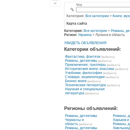
Что
Категория:
Все категории
>
Книги, муз
Карта сайта
Категория:
Все категории
>
Романы, де
Регион:
Украина
> Луганск и область
УВИДЕТЬ ОБЪЯВЛЕНИЯ
Категории объявлений:
Фантастика, фэнтези
[выбрать]
Романы, детективы
[выбрать]
Приключения, триллеры
[выбрать]
Исторические книги, классика
[выбрать]
Учебники, философия
[выбрать]
Словари, энциклопедии
[выбрать]
Бизнес книги
[выбрать]
Техническая литература
[выбрать]
Научная и специальная
литература
[выбрать]
Регионы объявлений:
Романы, детективы
Романы, д
Черкассы и
Харьков и
область
Романы, д
[выбрать]
Романы, детективы
Хмельниц