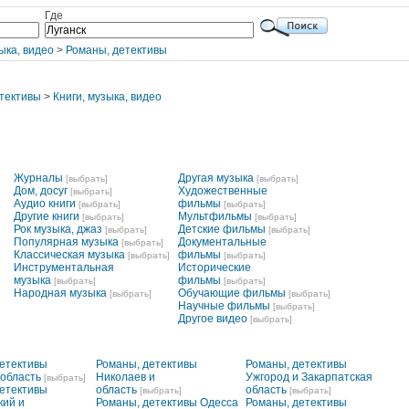
Где
ыка, видео
>
Романы, детективы
тективы
>
Книги, музыка, видео
Журналы
Другая музыка
[выбрать]
[выбрать]
Дом, досуг
Художественные
[выбрать]
Аудио книги
фильмы
[выбрать]
[выбрать]
Другие книги
Мультфильмы
[выбрать]
[выбрать]
Рок музыка, джаз
Детские фильмы
[выбрать]
[выбрать]
Популярная музыка
Документальные
[выбрать]
Классическая музыка
фильмы
[выбрать]
[выбрать]
Инструментальная
Исторические
музыка
фильмы
[выбрать]
[выбрать]
Народная музыка
Обучающие фильмы
[выбрать]
[выбрать]
Научные фильмы
[выбрать]
Другое видео
[выбрать]
етективы
Романы, детективы
Романы, детективы
 область
Николаев и
Ужгород и Закарпатская
[выбрать]
етективы
область
область
[выбрать]
[выбрать]
кий и
Романы, детективы Одесса
Романы, детективы