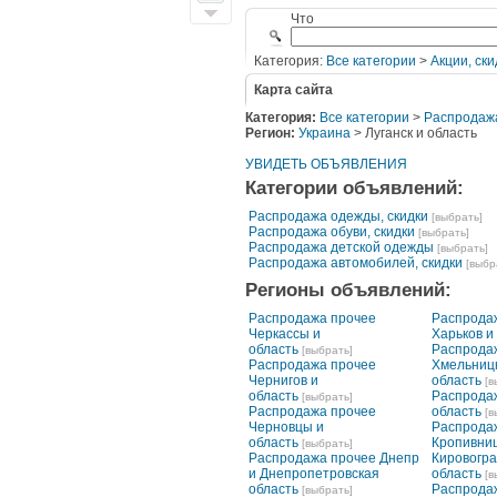
Что
Категория:
Все категории
>
Акции, ски
Карта сайта
Категория:
Все категории
>
Распродаж
Регион:
Украина
> Луганск и область
УВИДЕТЬ ОБЪЯВЛЕНИЯ
Категории объявлений:
Распродажа одежды, скидки
[выбрать]
Распродажа обуви, скидки
[выбрать]
Распродажа детской одежды
[выбрать]
Распродажа автомобилей, скидки
[выбр
Регионы объявлений:
Распродажа прочее
Распрода
Черкассы и
Харьков и
область
Распрода
[выбрать]
Распродажа прочее
Хмельниц
Чернигов и
область
[в
область
Распродаж
[выбрать]
Распродажа прочее
область
[в
Черновцы и
Распрода
область
Кропивниц
[выбрать]
Распродажа прочее Днепр
Кировогра
и Днепропетровская
область
[в
область
Распрода
[выбрать]