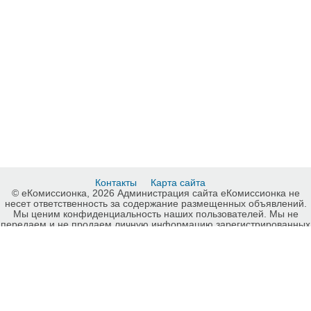
Контакты
Карта сайта
© еКомиссионка, 2026 Администрация сайта еКомиссионка не
несет ответственность за содержание размещенных объявлений.
Мы ценим конфиденциальность наших пользователей. Мы не
передаем и не продаем личную информацию зарегистрированных
пользователей еКомиссионка третьм лицам. Мы не отвечаем за
правила конфиденциальности сайтов на которые ссылается
еКомиссионка. На некоторых страницах нашего сайта
представлена реклама Google Adsense Advertising Network. Чтобы
узнать подробней о правилах конфиденциальности Google
нажмите тут
.
Постельное белье, Луганск, карта сайта еКомиссионка.