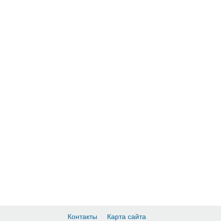
Контакты
Карта сайта