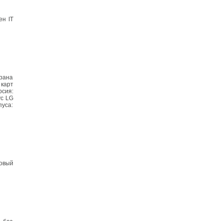
ен IT
рана
 карт
сия:
ус LG
пуса:
овый