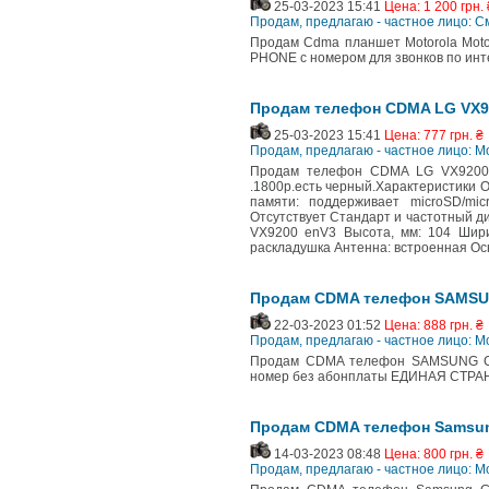
25-03-2023 15:41
Цена: 1 200 грн. 
Продам, предлагаю - частное лицо: 
Продам Cdma планшет Motorola Moto
PHONE с номером для звонков по инте
Продам телефон CDMA LG VX9
25-03-2023 15:41
Цена: 777 грн. ₴
Продам, предлагаю - частное лицо:
Продам телефон CDMA LG VX9200 
.1800р.есть черный.Характеристики 
памяти: поддерживает microSD/m
Отсутствует Стандарт и частотный д
VX9200 enV3 Высота, мм: 104 Ширин
раскладушка Антенна: встроенная Ос
Продам CDMA телефон SAMSUN
22-03-2023 01:52
Цена: 888 грн. ₴
Продам, предлагаю - частное лицо:
Продам CDMA телефон SAMSUNG Con
номер без абонплаты ЕДИНАЯ СТРАНА.е
Продам CDMA телефон Samsun
14-03-2023 08:48
Цена: 800 грн. ₴
Продам, предлагаю - частное лицо: