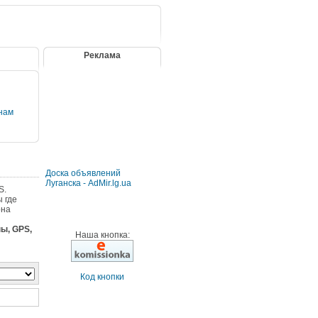
Реклама
нам
Доска объявлений
Луганска - AdMir.lg.ua
S.
 где
она
ы, GPS,
Наша кнопка:
Код кнопки