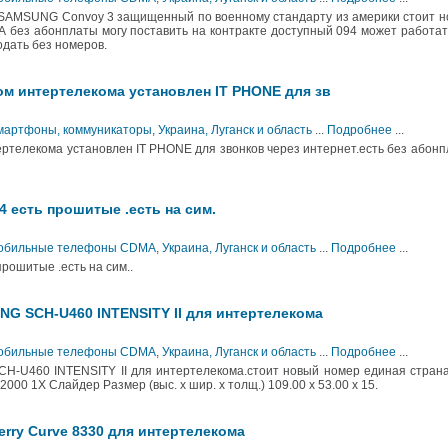
MSUNG Convoy 3 защищенный по военному стандарту из америки стоит н
без абонплаты могу поставить на контракте доступный 094 может работат
одать без номеров.
ом интертелекома установлен IT PHONE для зв
Смартфоны, коммуникаторы
,
Украина, Луганск и область
...
Подробнее
...
ртелекома установлен IT PHONE для звонков через интернет.есть без абон
 есть прошитые .есть на сим.
 Мобильные телефоны CDMA
,
Украина, Луганск и область
...
Подробнее
...
рошитые .есть на сим..
 SCH-U460 INTENSITY II для интертелекома
 Мобильные телефоны CDMA
,
Украина, Луганск и область
...
Подробнее
...
U460 INTENSITY II для интертелекома.стоит новый номер единая страна
00 1X Слайдер Размер (выс. х шир. х толщ.) 109.00 x 53.00 x 15.
rry Curve 8330 для интертелекома