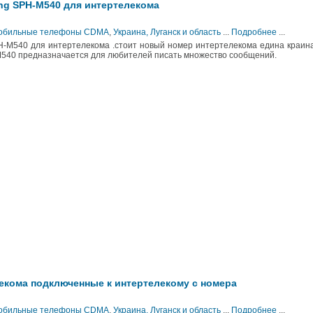
g SPH-M540 для интертелекома
 Мобильные телефоны CDMA
,
Украина, Луганск и область
...
Подробнее
...
M540 для интертелекома .стоит новый номер интертелекома едина краина
540 предназначается для любителей писать множество сообщений.
кома подключенные к интертелекому с номера
 Мобильные телефоны CDMA
,
Украина, Луганск и область
...
Подробнее
...