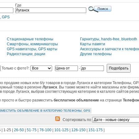
Где
, GPS
Стационарные телефоны
Гарнитуры, hands-free, bluetooth
Смартфоны, коммуникаторы
Карты памяти
GPS навигаторы, GPS карты
Аксессуары и запчасти к телефо
Радиостанции, рации
Другие телефоны
Только с фото?:
-
 продаже новых или б/у товаров в городе Луганск и категории Телефоны, GP
нужный товар в регионе
Луганск
. Вы также можете найти магазины или фирмы
в городе Луганск, выбрав соответствующую категорию в каталоге сайтов реги
те просто и быстро разместить
бесплатное объявление
на странице
Телефон
ЗМЕСТИТЬ ОБЪЯВЛЕНИЕ В КАТЕГОРИЮ ТЕЛЕФОНЫ, GPS
Сортировать по
5
| 1-25 |
26-50
|
51-75
|
76-100
|
101-125
|
126-150
|
151-175
|