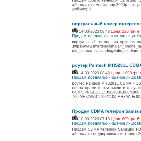
Продам CDMA телефон Samsung Gu
абонплаты американец 2000р есть ра
дюймах): 3.
виртуальный номер интертеле
14-03-2023 08:48
Цена: 220 грн. ₴
Продам, предлагаю - частное лицо: А
виртуальный номер интертелеком
.https://www.intertelecom.ua/it_phone_l
utm_source=saitlanding&utm_medium=s
роутер Pantech MHS291L CDM
14-03-2023 08:48
Цена: 1 000 грн. 
Продам, предлагаю - частное лицо:
роутер Pantech MHS291L CDMA + GS
операторами в том числе и с луга
GSM/GPRS/EDGE: 850/900/1800/1900 MH
700 MHz/AWS 1700/2100 MHz Wi-Fi 80
Продам CDMA телефон Samsung
10-03-2023 07:13
Цена: 800 грн. ₴
Продам, предлагаю - частное лицо:
Продам CDMA телефон Samsung R351
абонплаты поддерживает интернет 20