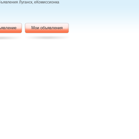
объявления Луганск, еКомиссионка
ъявление
Мои объявления