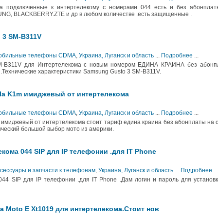
 подключенные к интертелекому с номерами 044 есть и без абонплат
SUNG, BLACKBERRY.ZTE и др в любом количестве .есть защищенные .
 3 SM-B311V
 Мобильные телефоны CDMA
,
Украина, Луганск и область
...
Подробнее
...
M-B311V для Интертелекома с новым номером ЕДИНА КРАИНА без абонп
.Технические характеристики Samsung Gusto 3 SM-B311V.
la K1m имиджевый от интертелекома
 Мобильные телефоны CDMA
,
Украина, Луганск и область
...
Подробнее
...
имиджевый от интертелекома стоит тариф едина краина без абонплаты на 
ический большой выбор мото из америки.
ома 044 SIP для IP телефонии .для IT Phone
ксессуары и запчасти к телефонам
,
Украина, Луганск и область
...
Подробнее
...
44 SIP для IP телефонии .для IT Phone .Дам логин и пароль для установ
 Moto E Xt1019 для интертелекома.Стоит нов