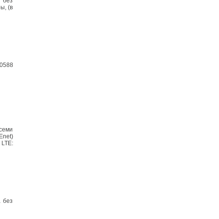
 без
ы, (в
0588
семи
net)
 LTE:
 без