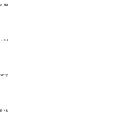
ы на
латы
счету
ки на