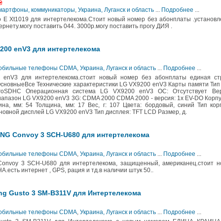
₴
Смартфоны, коммуникаторы
,
Украина, Луганск и область
...
Подробнее
...
 E Xt1019 для интертелекома.Стоит новый номер без абонплаты .установл
рнету.могу поставить 044. 3000р.могу поставить прогу ДИЯ .
200 enV3 для интертелекома
 Мобильные телефоны CDMA
,
Украина, Луганск и область
...
Подробнее
...
enV3 для интертелекома.стоит новый номер без абонплаты единая ст
ОсновныеВсе Технические характеристики LG VX9200 enV3 Карты памяти Тип
icroSDHC Операционная система LG VX9200 enV3 ОС: Отсутствует Вер
иапазон LG VX9200 enV3 3G: CDMA 2000 CDMA 2000 - версия: 1x EV-DO Корп
а, мм: 54 Толщина, мм: 17 Вес, г: 107 Цвета: бордовый, синий Тип кор
новной дисплей LG VX9200 enV3 Тип дисплея: TFT LCD Размер, д.
G Convoy 3 SCH-U680 для интертелекома
 Мобильные телефоны CDMA
,
Украина, Луганск и область
...
Подробнее
...
voy 3 SCH-U680 для интертелекома, защищенный, американец.стоит н
сть интернет , GPS, рация и тд.в наличии штук 50..
g Gusto 3 SM-B311V для Интертелекома
 Мобильные телефоны CDMA
,
Украина, Луганск и область
...
Подробнее
...