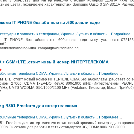
sto 3 SM-B311V для Интертелекома с новым номером ЕДИНА КРАИНА
зные цвета .Технические характеристики Samsung Gusto 3 SM-B311V Размер
кома IT PHONE без абонплаты .600р.если надо
ксессуары и запчасти к телефонам
,
Украина, Луганск и область
...
Подробнее
...
а IT PHONE без абонплаты .600р.если надо могу установить.072153
and?
aitbuttonlanding&utm_campaign=buttonlanding.
A + GSM+LTE .стоит новый номер ИНТЕРТЕЛЕКОМА
₴
 Мобильные телефоны CDMA
,
Украина, Луганск и область
...
Подробнее
...
M+LTE .стоит новый номер ИНТЕРТЕЛЕКОМА без абонплаты .работает со в
комом. 2700р. CDMA 1xEV-DO Rev.A: 800/1900 mHz (Интертелеком, PEOPLE
z, UMTS WCDMA: 850/1900/2100 MHz (Vodafone, Киевстар, lifecell, ТриМоб)
2.
 R351 Freeform для интертелекома
 Мобильные телефоны CDMA
,
Украина, Луганск и область
...
Подробнее
...
 Freeform для интертелекома.стоит новый красивый номер едина краина
00р.Он создан для работы в сетях стандартов 3G, CDMA 800/1900/2000.