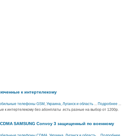
юченные к интертелекому
 Мобильные телефоны GSM
,
Украина, Луганск и область
...
Подробнее
...
к интертелекому без абонплаты .есть разные на выбор от 1200р.
CDMA SAMSUNG Convoy 3 защищенный по военному
 Мобильные телефоны CDMA
,
Украина, Луганск и область
...
Подробнее
...