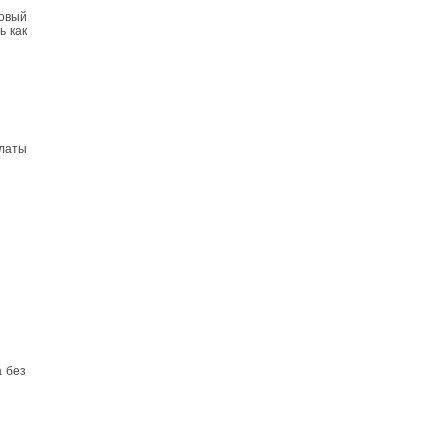
овый
ь как
платы
 без