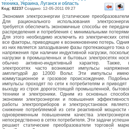
техника
,
Украина, Луганск и область
Код: 82237
Создано: 12-05-2011 09:27
Экономия электроэнергии (статические преобразователи
Для рационального использования электроэнерги
требуется обеспечить экономичные способы ее передачи
распределения и потребления с минимальными потерями
Для этого необходимо исключить из электрических сете
все факторы, приводящие к возникновению потерь. Одни
из них является запаздывание фазы протекающего тока о
напряжения при наличии индуктивной нагрузки, поскольк
нагрузки в промышленных и бытовых электросетях нося
обычно активно-индуктивный характер. Также, 
электросетях часто возникают импульсы напряжени
амплитудой до 12000 Вольт. Эти импульсы имею
коммутационное и грозовое происхождение. Подобны
импульсы проходят по сети к потребителям и приводят 
выходу из строя дорогостоящей промышленной, бытово
техники и электроники. Одним из основных способо
экономии электроэнергии и повышения эффективност
работы электроприборов и электроустановок являетс
снижение потребляемой из сети реактивной мощности 
одновременным повышением качества электроэнерги
непосредственно в сетях потребителя. Эти задачи успешн
решают статические преобразователи торговой марк