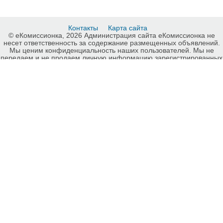
Контакты
Карта сайта
© еКомиссионка, 2026 Администрация сайта еКомиссионка не
несет ответственность за содержание размещенных объявлений.
Мы ценим конфиденциальность наших пользователей. Мы не
передаем и не продаем личную информацию зарегистрированных
пользователей еКомиссионка третьм лицам. Мы не отвечаем за
правила конфиденциальности сайтов на которые ссылается
еКомиссионка. На некоторых страницах нашего сайта
представлена реклама Google Adsense Advertising Network. Чтобы
узнать подробней о правилах конфиденциальности Google
нажмите тут
.
Детали объявления Продам: Экономия электроэнергии
(статические преобразователи) - Купить: Экономия электроэнергии
(статические преобразователи) , Луганск - Продажа: Другая
бытовая техника Луганск - 82237.
-ukrainian