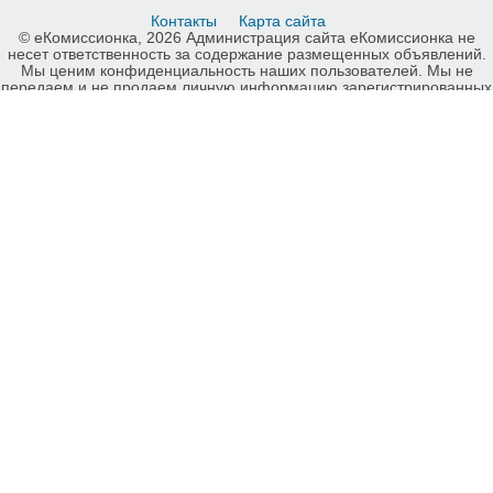
Контакты
Карта сайта
© еКомиссионка, 2026 Администрация сайта еКомиссионка не
несет ответственность за содержание размещенных объявлений.
Мы ценим конфиденциальность наших пользователей. Мы не
передаем и не продаем личную информацию зарегистрированных
пользователей еКомиссионка третьм лицам. Мы не отвечаем за
правила конфиденциальности сайтов на которые ссылается
еКомиссионка. На некоторых страницах нашего сайта
представлена реклама Google Adsense Advertising Network. Чтобы
узнать подробней о правилах конфиденциальности Google
нажмите тут
.
Детали объявления Продам: Продам холодильник днепр - Купить:
Продам холодильник днепр, Луганск - Продажа: Холодильники
Луганск - 629316.
-ukrainian