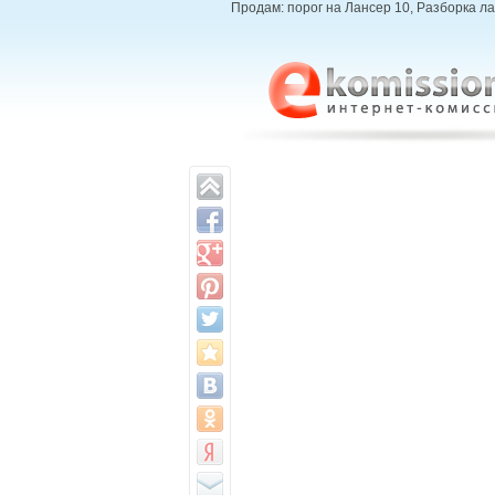
Продам: порог на Лансер 10, Разборка лан