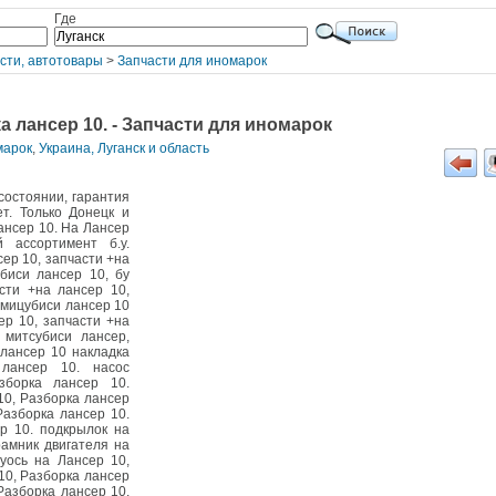
Где
сти, автотовары
>
Запчасти для иномарок
а лансер 10. - Запчасти для иномарок
марок
,
Украина, Луганск и область
состоянии, гарантия
т. Только Донецк и
ансер 10. На Лансер
 ассортимент б.у.
сер 10, запчасти +на
биси лансер 10, бу
сти +на лансер 10,
 мицубиси лансер 10
ер 10, запчасти +на
 митсубиси лансер,
 лансер 10 накладка
лансер 10. насос
зборка лансер 10.
10, Разборка лансер
Разборка лансер 10.
р 10. подкрылок на
рамник двигателя на
уось на Лансер 10,
10, Разборка лансер
Разборка лансер 10.