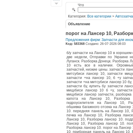
Что
Категория:
Все категории
>
Автозапча
Объявление
порог на Лансер 10, Разборк
Предложения фирм: Запчасти для ино
Код: 583368
Создано: 26-07-2026 08:03
б/у запчасти на Лансер 10 в хорошем 
две недели, Отправки по Украине не
Луганск. Разборка Донецк. Разборка Л
10 есть все в наличии. Огромный
запчастей, низкие цены. запчасти лан
митсубиси лансер 10, запчасти мицу
запчасти +на лансер 10, б +у запча
запчасти +на митсубиси лансер 10 бу,
запчасти бу, купить бу запчасти ланс
мицубиси лансер 10 б +у, запчасти
мицубиси лансер запчасти, разборка
капота на Лансер 10, Разборка 
гидроусилителя на Лансер 10, Ра
обшивка багажного отсека на Лансер 
10. передняя панель на Лансер 10, 
печка на Лансер 10, Разборка лансе
Лансер 10, Разборка лансер 10. под
Лансер 10, Разборка лансер 10. пол
Разборка лансер 10. порог на Лансер 
10. приборная панель на Лансер 10, 