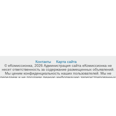
Контакты
Карта сайта
© еКомиссионка, 2026 Администрация сайта еКомиссионка не
несет ответственность за содержание размещенных объявлений.
Мы ценим конфиденциальность наших пользователей. Мы не
передаем и не продаем личную информацию зарегистрированных
пользователей еКомиссионка третьм лицам. Мы не отвечаем за
правила конфиденциальности сайтов на которые ссылается
еКомиссионка. На некоторых страницах нашего сайта
представлена реклама Google Adsense Advertising Network. Чтобы
узнать подробней о правилах конфиденциальности Google
нажмите тут
.
Детали объявления Продам: продам детскую качель Тако в
отличном состоянии - Купить: продам детскую качель Тако в
отличном состоянии , Луганск - Продажа: Другие детские товары