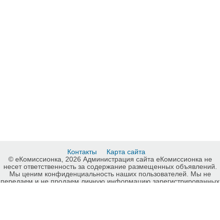
Контакты
Карта сайта
© еКомиссионка, 2026 Администрация сайта еКомиссионка не
несет ответственность за содержание размещенных объявлений.
Мы ценим конфиденциальность наших пользователей. Мы не
передаем и не продаем личную информацию зарегистрированных
пользователей еКомиссионка третьм лицам. Мы не отвечаем за
правила конфиденциальности сайтов на которые ссылается
еКомиссионка. На некоторых страницах нашего сайта
представлена реклама Google Adsense Advertising Network. Чтобы
узнать подробней о правилах конфиденциальности Google