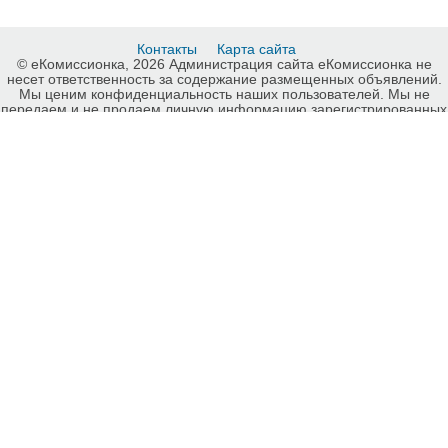
Контакты
Карта сайта
© еКомиссионка, 2026 Администрация сайта еКомиссионка не
несет ответственность за содержание размещенных объявлений.
Мы ценим конфиденциальность наших пользователей. Мы не
передаем и не продаем личную информацию зарегистрированных
пользователей еКомиссионка третьм лицам. Мы не отвечаем за
правила конфиденциальности сайтов на которые ссылается
еКомиссионка. На некоторых страницах нашего сайта
представлена реклама Google Adsense Advertising Network. Чтобы
узнать подробней о правилах конфиденциальности Google
нажмите тут
.
Детали объявления Продам: Автомобиль Дэу Сенс, 2004 г. -
Купить: Автомобиль Дэу Сенс, 2004 г., Луганск - Продажа: Daewoo
Луганск - 328563.
-ukrainian