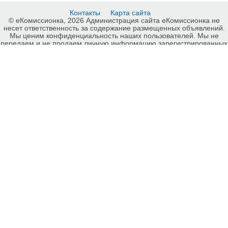
Контакты
Карта сайта
© еКомиссионка, 2026 Администрация сайта еКомиссионка не
несет ответственность за содержание размещенных объявлений.
Мы ценим конфиденциальность наших пользователей. Мы не
передаем и не продаем личную информацию зарегистрированных
пользователей еКомиссионка третьм лицам. Мы не отвечаем за
правила конфиденциальности сайтов на которые ссылается
еКомиссионка. На некоторых страницах нашего сайта
представлена реклама Google Adsense Advertising Network. Чтобы
узнать подробней о правилах конфиденциальности Google
нажмите тут
.
Детали объявления Продам: Запчасти для самосвало FAW 3252 -
Купить: Запчасти для самосвало FAW 3252, Луганск - Продажа:
Запчасти для грузовиков Луганск - 283378.
-ukrainian