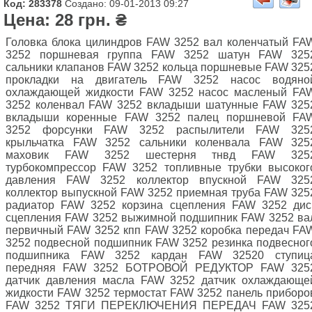
Код: 283378
Создано: 09-01-2013 09:27
Цена: 28 грн. ₴
Головка блока цилиндров FAW 3252 вал коленчатый FA
3252 поршневая группа FAW 3252 шатун FAW 325
сальники клапанов FAW 3252 кольца поршневые FAW 325
прокладки на двигатель FAW 3252 насос водяно
охлаждающей жидкости FAW 3252 насос масленый FA
3252 коленвал FAW 3252 вкладыши шатунные FAW 325
вкладыши коренные FAW 3252 палец поршневой FA
3252 форсунки FAW 3252 распылители FAW 325
крыльчатка FAW 3252 сальники коленвала FAW 325
маховик FAW 3252 шестерня тнвд FAW 325
турбокомпрессор FAW 3252 топливные трубки высоког
давления FAW 3252 коллектор впускной FAW 325
коллектор выпускной FAW 3252 приемная труба FAW 325
радиатор FAW 3252 корзина сцепления FAW 3252 дис
сцепления FAW 3252 выжимной подшипник FAW 3252 ва
первичный FAW 3252 кпп FAW 3252 коробка передач FA
3252 подвесной подшипник FAW 3252 резинка подвесног
подшипника FAW 3252 кардан FAW 32520 ступиц
передняя FAW 3252 БОТРОВОЙ РЕДУКТОР FAW 325
датчик давления масла FAW 3252 датчик охлаждающе
жидкости FAW 3252 термостат FAW 3252 панель приборо
FAW 3252 ТЯГИ ПЕРЕКЛЮЧЕНИЯ ПЕРЕДАЧ FAW 325