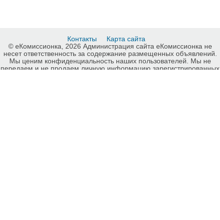
Контакты
Карта сайта
© еКомиссионка, 2026 Администрация сайта еКомиссионка не
несет ответственность за содержание размещенных объявлений.
Мы ценим конфиденциальность наших пользователей. Мы не
передаем и не продаем личную информацию зарегистрированных
пользователей еКомиссионка третьм лицам. Мы не отвечаем за
правила конфиденциальности сайтов на которые ссылается
еКомиссионка. На некоторых страницах нашего сайта
представлена реклама Google Adsense Advertising Network. Чтобы
узнать подробней о правилах конфиденциальности Google
нажмите тут
.
Детали объявления Продам: Техническая литература по горному
делу - Купить: Техническая литература по горному делу, Луганск -
Продажа: Техническая литература Луганск - 277976.
-ukrainian