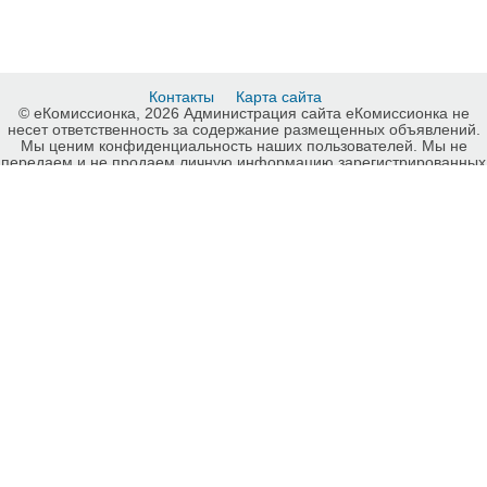
Контакты
Карта сайта
© еКомиссионка, 2026 Администрация сайта еКомиссионка не
несет ответственность за содержание размещенных объявлений.
Мы ценим конфиденциальность наших пользователей. Мы не
передаем и не продаем личную информацию зарегистрированных
пользователей еКомиссионка третьм лицам. Мы не отвечаем за
правила конфиденциальности сайтов на которые ссылается
еКомиссионка. На некоторых страницах нашего сайта
представлена реклама Google Adsense Advertising Network. Чтобы
узнать подробней о правилах конфиденциальности Google
нажмите тут
.
Детали объявления Продам: Franklin U301 модем 3G - Купить:
Franklin U301 модем 3G, Луганск - Продажа: Сетевое
оборудование, серверы Луганск - 265123.
-ukrainian