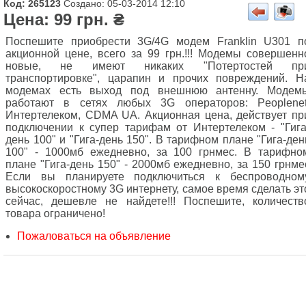
Код: 265123
Создано: 05-03-2014 12:10
Цена: 99 грн. ₴
Поспешите приобрести 3G/4G модем Franklin U301 п
акционной цене, всего за 99 грн.!!! Модемы совершенн
новые, не имеют никаких "Потертостей пр
транспортировке", царапин и прочих повреждений. Н
модемах есть выход под внешнюю антенну. Модем
работают в сетях любых 3G операторов: Peoplenet
Интертелеком, CDMA UA. Акционная цена, действует пр
подключении к супер тарифам от Интертелеком - "Гига
день 100" и "Гига-день 150". В тарифном плане "Гига-ден
100" - 1000мб ежедневно, за 100 грнмес. В тарифно
плане "Гига-день 150" - 2000мб ежедневно, за 150 грнме
Если вы планируете подключиться к беспроводном
высокоскоростному 3G интернету, самое время сделать эт
сейчас, дешевле не найдете!!! Поспешите, количеств
товара ограничено!
Пожаловаться на объявление