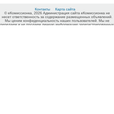
Контакты
Карта сайта
© еКомиссионка, 2026 Администрация сайта еКомиссионка не
несет ответственность за содержание размещенных объявлений.
Мы ценим конфиденциальность наших пользователей. Мы не
передаем и не продаем личную информацию зарегистрированных
пользователей еКомиссионка третьм лицам. Мы не отвечаем за
правила конфиденциальности сайтов на которые ссылается
еКомиссионка. На некоторых страницах нашего сайта
представлена реклама Google Adsense Advertising Network. Чтобы
узнать подробней о правилах конфиденциальности Google
нажмите тут
.
Детали объявления Продам: Окрасочное и пескоструйное
оборудование Германия, Италия, Украина - Купить: Окрасочное и
пескоструйное оборудование Германия, Италия, Украина , Луганск
- Продажа: Инструменты и оборудование Луганск - 264771.
-ukrainian