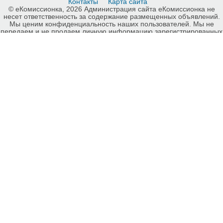
Контакты
Карта сайта
© еКомиссионка, 2026 Администрация сайта еКомиссионка не
несет ответственность за содержание размещенных объявлений.
Мы ценим конфиденциальность наших пользователей. Мы не
передаем и не продаем личную информацию зарегистрированных
пользователей еКомиссионка третьм лицам. Мы не отвечаем за
правила конфиденциальности сайтов на которые ссылается
еКомиссионка. На некоторых страницах нашего сайта
представлена реклама Google Adsense Advertising Network. Чтобы
узнать подробней о правилах конфиденциальности Google
нажмите тут
.
Детали объявления Продам: Абразивоструйное пескоструйное
сопло Вентури карбид бора UBC Contracor - Купить:
Абразивоструйное пескоструйное сопло Вентури карбид бора UBC
Contracor, Луганск - Продажа: Инструменты и оборудование
Луганск - 264689.
-ukrainian